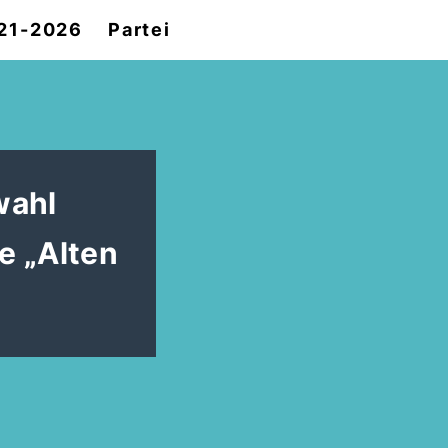
021-2026
Partei
wahl
e „Alten