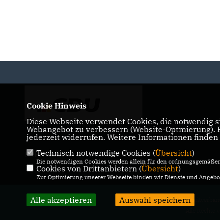
Cookie Hinweis
Diese Webseite verwendet Cookies, die notwendig si
Webangebot zu verbessern (Website-Optmierung). Fü
jederzeit widerrufen. Weitere Informationen finden
Technisch notwendige Cookies (
Übersicht
)
IMPRESSUM
DATENSCHUTZ
KONTAKT
Die notwendigen Cookies werden allein für den ordnungsgemäßen 
Cookies von Drittanbietern (
Übersicht
)
Zur Optimierung unserer Webseite binden wir Dienste und Angebot
Alle akzeptieren
Auswahl speichern
@2026 CDU Stadtverban
Alle Rechte 