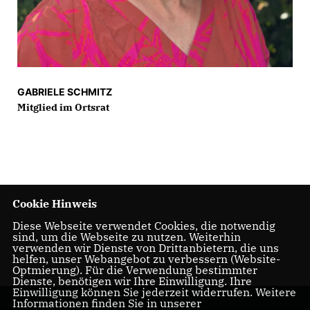
GABRIELE SCHMITZ
Mitglied im Ortsrat
Cookie Hinweis
Diese Webseite verwendet Cookies, die notwendig
sind, um die Webseite zu nutzen. Weiterhin
verwenden wir Dienste von Drittanbietern, die uns
helfen, unser Webangebot zu verbessern (Website-
Optmierung). Für die Verwendung bestimmter
Dienste, benötigen wir Ihre Einwilligung. Ihre
Einwilligung können Sie jederzeit widerrufen. Weitere
Informationen finden Sie in unserer