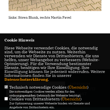
links: Sören Blunk, rechts Martin Pavel
Cookie Hinweis
Diese Webseite verwendet Cookies, die notwendig
sind, um die Webseite zu nutzen. Weiterhin
30.08.2021, 08:36 Uhr
verwenden wir Dienste von Drittanbietern, die uns
helfen, unser Webangebot zu verbessern (Website-
Optmierung). Für die Verwendung bestimmter
Dienste, benötigen wir Ihre Einwilligung. Ihre
Einwilligung können Sie jederzeit widerrufen. Weitere
Informationen finden Sie in unserer
Datenschutzerklärung
.
IMPRESSUM
Technisch notwendige Cookies (
Übersicht
)
DATENSCHUTZ
Die notwendigen Cookies werden allein für den
KONTAKT
ordnungsgemäßen Gebrauch der Webseite benötigt.
Cookies von Drittanbietern (
Übersicht
)
Zur Optimierung unserer Webseite binden wir Dienste und
Angebote von Drittanbietern ein.