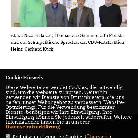
v.l.n.r. Nicolai Balzer, Thomas van Gemmer, Udo Menski
und der Schulpolitische Sprecher der CDU-Ratsfraktion
Heinz-Gerhard Kück
Cookie Hinweis
Diese Webseite verwendet Cookies, die notwendig
sind, um die Webseite zu nutzen. Weiterhin
12.06.2017, 11:33 Uhr
verwenden wir Dienste von Drittanbietern, die uns
helfen, unser Webangebot zu verbessern (Website-
Optmierung). Für die Verwendung bestimmter
Dienste, benötigen wir Ihre Einwilligung. Ihre
Einwilligung können Sie jederzeit widerrufen. Weitere
Informationen finden Sie in unserer
Datenschutzerklärung
.
IMPRESSUM
Technisch notwendige Cookies (
Übersicht
)